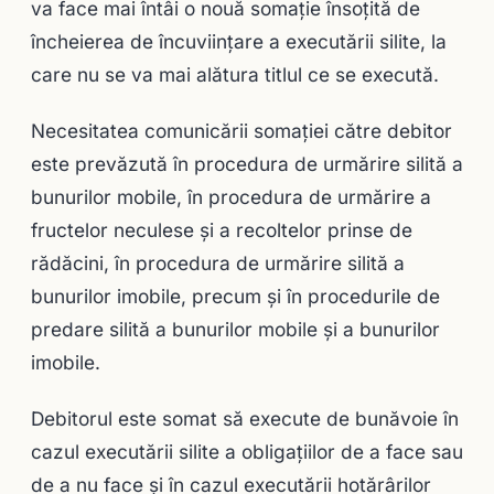
va face mai întâi o nouă somaţie însoţită de
încheierea de încuviinţare a executării silite, la
care nu se va mai alătura titlul ce se execută.
Necesitatea comunicării somaţiei către debitor
este prevăzută în procedura de urmărire silită a
bunurilor mobile, în procedura de urmă­rire a
fructelor neculese şi a recoltelor prinse de
rădăcini, în proce­dura de urmărire silită a
bunurilor imobile, precum şi în proce­durile de
predare silită a bunurilor mobile şi a bunurilor
imobile.
Debitorul este somat să execute de bunăvoie în
cazul executării silite a obligaţiilor de a face sau
de a nu face și în cazul executării hotărârilor