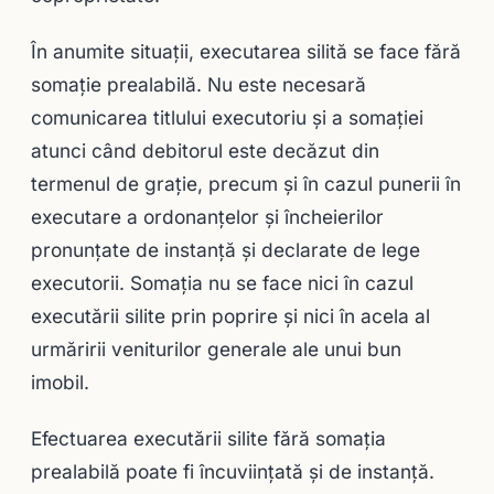
În anumite situaţii, executarea silită se face fără
somaţie preala­bilă. Nu este necesară
comunicarea titlului execu­toriu şi a somaţiei
atunci când debitorul este decăzut din
termenul de graţie, precum şi în cazul punerii în
executare a ordonanţelor şi încheierilor
pronunţate de instanţă şi declarate de lege
executorii. Somaţia nu se face nici în cazul
executării silite prin poprire şi nici în acela al
urmăririi veniturilor generale ale unui bun
imobil.
Efectuarea executării silite fără somaţia
prealabilă poate fi încuviinţată şi de instanţă.