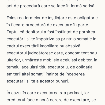
act de procedură care se face în formă scrisă.
Folosirea formelor de înştiinţare este obligatorie
în fiecare procedură de executare în parte.
Faptul că debitorul a fost înştiinţat de por­nirea
executării silite împotriva sa printr-o somaţie în
cadrul executării imobiliare nu absolvă
executorul judecătoresc care, concomitent sau
ulterior, urmăreşte mobi­lele aceluiaşi debitor, în
temeiul aceluiaşi titlu executoriu, de obligaţia
emiterii altei so­maţii înainte de începerea
executării silite a acestor bunuri.
În cazul în care executarea s-a perimat, iar
creditorul face o nouă cerere de executare, se