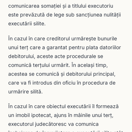
comunicarea somaţiei şi a titlului exe­cutoriu
este prevăzută de lege sub sancţiunea nulităţii
executării silite.
În cazul în care creditorul urmăreşte bunurile
unui terţ care a garantat pentru plata datoriilor
debitorului, aceste acte procedurale se
comunică terţului urmărit. În acelaşi timp,
acestea se comunică şi debitorului principal,
care va fi introdus din oficiu în procedura de
urmărire silită.
În cazul în care obiectul executării îl formează
un imobil ipotecat, ajuns în mâinile unui terţ,
executorul judecătoresc va comunica