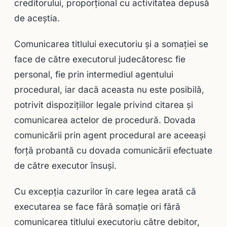
creditorului, proporţional cu activitatea depusă
de aceştia.
Comunicarea titlului executoriu şi a somaţiei se
face de către executorul jude­cătoresc fie
personal, fie prin intermediul agentului
procedural, iar dacă aceasta nu este posibilă,
potrivit dispoziţiilor legale privind citarea şi
comunicarea actelor de pro­cedură. Dovada
comunicării prin agent procedural are aceeaşi
forţă probantă cu dovada comunicării efectuate
de către executor însuşi.
Cu excepţia cazurilor în care legea arată că
executarea se face fără somaţie ori fără
comunicarea titlului executoriu către debitor,