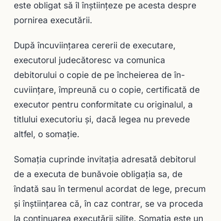
este obligat să îl înştiinţeze pe acesta despre
pornirea executării.
După încuviinţarea cererii de execu­tare,
executorul judecătoresc va comunica
debitorului o copie de pe încheierea de în­
cuviinţare, împreună cu o copie, certificată de
executor pentru conformitate cu origi­nalul, a
titlului executoriu şi, dacă legea nu prevede
altfel, o somaţie.
Somaţia cuprinde invitaţia adresată debitorul
de a executa de bunăvoie obligaţia sa, de
îndată sau în termenul acordat de lege, precum
şi înştiinţarea că, în caz contrar, se va proceda
la continuarea executării silite. Somaţia este un