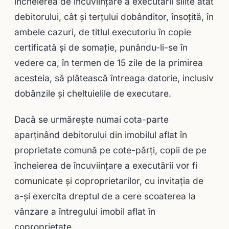
încheierea de încuviinţare a executării silite atât
debitorului, cât şi terţului dobânditor, însoţită, în
ambele cazuri, de titlul executoriu în copie
certificată şi de somaţie, punându-li-se în
vedere ca, în termen de 15 zile de la primirea
acesteia, să plătească întreaga datorie, inclusiv
dobânzile şi chel­tuielile de executare.
Dacă se urmăreşte numai cota-parte
aparţinând debitorului din imobilul aflat în
proprietate comună pe cote-părţi, copii de pe
încheierea de încuviinţare a executării vor fi
comunicate şi coproprietarilor, cu invitaţia de
a-şi exercita dreptul de a cere scoa­terea la
vânzare a întregului imobil aflat în
coproprietate.