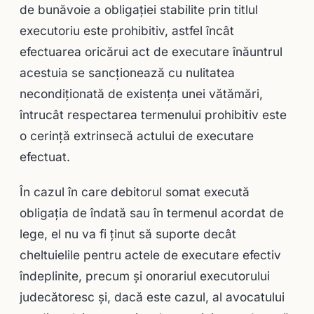
de bunăvoie a obligaţiei stabilite prin titlul
executoriu este prohibitiv, astfel încât
efectuarea oricărui act de executare înăun­trul
acestuia se sancţionează cu nulitatea
necondiţionată de existenţa unei vătămări,
întrucât respectarea termenului prohibitiv este
o cerinţă extrinsecă actului de execu­tare
efectuat.
În cazul în care debitorul somat execută
obligaţia de îndată sau în termenul acordat de
lege, el nu va fi ţinut să suporte decât
cheltuielile pentru actele de executare efectiv
îndeplinite, precum şi onorariul executorului
judecătoresc şi, dacă este cazul, al avocatului