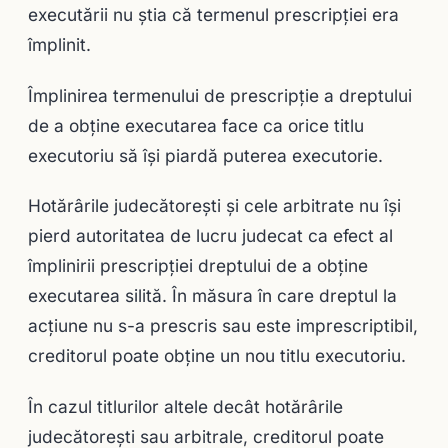
executării nu ştia că termenul prescripţiei era
împlinit.
Împlinirea termenului de prescripţie a dreptului
de a obţine executarea face ca orice titlu
executoriu să îşi piardă puterea executorie.
Hotărârile judecătoreşti şi cele arbitrate nu îşi
pierd autoritatea de lucru judecat ca efect al
împlinirii prescripţiei dreptului de a obţine
executarea silită. În măsura în care dreptul la
acţiune nu s-a prescris sau este imprescriptibil,
creditorul poate obţine un nou titlu executoriu.
În cazul titlurilor altele decât hotărârile
judecătoreşti sau arbitrale, creditorul poate