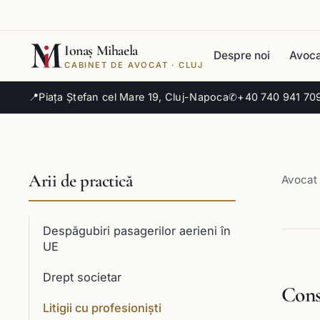
Ionaș Mihaela
Despre noi
Avoca
CABINET DE AVOCAT · CLUJ
📍
Piața Ștefan cel Mare 19, Cluj-Napoca
✆
+40 740 941 70
Arii de practică
Avocat 
Despăgubiri pasagerilor aerieni în
UE
Drept societar
Const
Litigii cu profesioniști