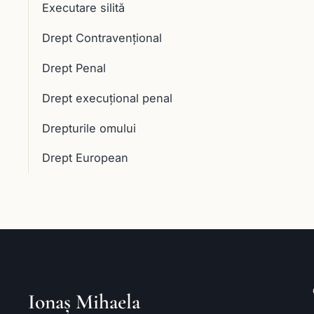
Executare silită
Drept Contravențional
Drept Penal
Drept execuţional penal
Drepturile omului
Drept European
Ionaș Mihaela