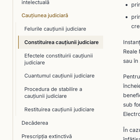
intelectuală
pri
Cauţiunea judiciară
pri
cre
Felurile cauţiunii judiciare
Instan
Constituirea cauţiunii judiciare
Reale 
Efectele constituirii cauţiunii
sau în
judiciare
Cuantumul cauţiunii judiciare
Pentru
închei
Procedura de stabilire a
benefi
cauţiunii judiciare
sub fo
Restituirea cauţiunii judiciare
Electr
Decăderea
În caz
Prescripţia extinctivă
înfăţiş