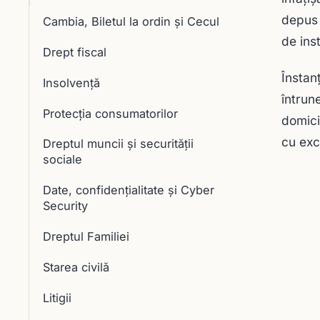
depus 
Cambia, Biletul la ordin și Cecul
de ins
Drept fiscal
Înstan
Insolvență
întrun
Protecția consumatorilor
domici
cu exc
Dreptul muncii și securității
sociale
Date, confidențialitate și Cyber
Security
Dreptul Familiei
Starea civilă
Litigii