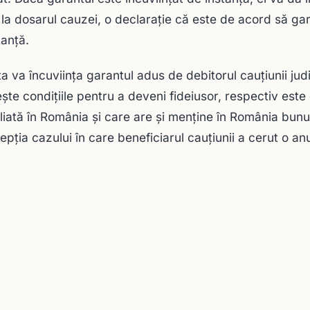
la dosarul cauzei, o declaraţie că este de acord să gar
tanţă.
ța va încuviinţa garantul adus de debitorul cauţiunii jud
eşte condiţiile pentru a deveni fideiusor, respectiv est
liată în România şi care are şi menţine în România bunur
epţia cazului în care beneficiarul cauţiunii a cerut o a