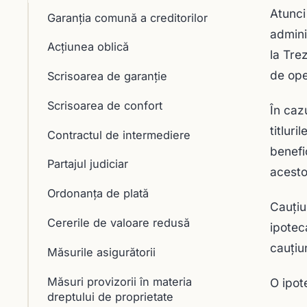
Atunci
Garanţia comună a creditorilor
admini
Acţiunea oblică
la Tre
de ope
Scrisoarea de garanţie
Scrisoarea de confort
În caz
titlur
Contractul de intermediere
benefi
Partajul judiciar
acesto
Ordonanța de plată
Cauţiu
Cererile de valoare redusă
ipotec
cauţiun
Măsurile asigurătorii
Măsuri provizorii în materia
O ipot
dreptului de proprietate