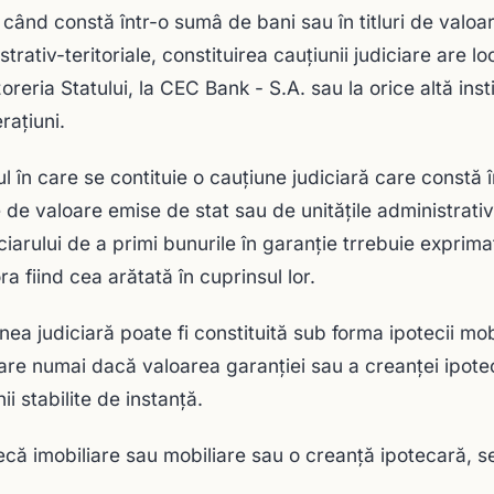
 când constă într-o sumâ de bani sau în titluri de valoar
strativ-teritoriale, constituirea cauţiunii judiciare are
zoreria Statului, la CEC Bank - S.A. sau la orice altă ins
raţiuni.
ul în care se contituie o cauţiune judiciară care constă 
ile de valoare emise de stat sau de unităţile administrati
ciarului de a primi bunurile în garanţie trrebuie exprima
ra fiind cea arătată în cuprinsul lor.
nea judiciară poate fi constituită sub forma ipotecii mob
are numai dacă valoarea garanţiei sau a creanţei ipote
ii stabilite de instanţă.
ecă imobiliare sau mobiliare sau o creanţă ipotecară, se