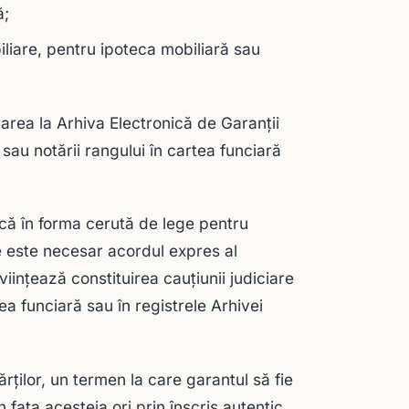
ă;
iliare, pentru ipoteca mobiliară sau
rarea la Arhiva Electronică de Garanţii
sau notării rangului în cartea funciară
tecă în forma cerută de lege pentru
re este necesar acordul expres al
viinţează constituirea cauţiunii judiciare
tea funciară sau în registrele Arhivei
ărţilor, un termen la care garantul să fie
n faţa acesteia ori prin înscris autentic,