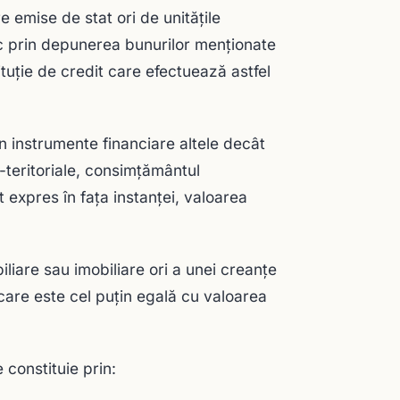
e emise de stat ori de unităţile
 loc prin depunerea bunurilor menţionate
tituţie de credit care efectuează astfel
în instrumente financiare altele decât
v-teritoriale, consimţământul
t expres în faţa instanţei, valoarea
iliare sau imobiliare ori a unei creanţe
care este cel puţin egală cu valoarea
 constituie prin: