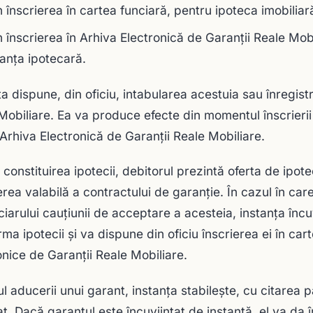
n înscrierea în cartea funciară, pentru ipoteca imobiliar
n înscrierea în Arhiva Electronică de Garanţii Reale Mob
anţa ipotecară.
ţa dispune, din oficiu, intabularea acestuia sau înregist
Mobiliare. Ea va produce efecte din momentul înscrierii 
 Arhiva Electronică de Garanţii Reale Mobiliare.
 constituirea ipotecii, debitorul prezintă oferta de ipo
erea valabilă a contractului de garanţie. În cazul în ca
ciarului cauţiunii de acceptare a acesteia, instanţa încu
rma ipotecii şi va dispune din oficiu înscrierea ei în car
onice de Garanţii Reale Mobiliare.
ul aducerii unui garant, instanţa stabilește, cu citarea p
at. Dacă garantul este încuviinţat de instanţă, el va da î