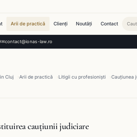
t
Arii de practică
Clienți
Noutăți
Contact
Cau
9
✉
contact@ionas-law.ro
in Cluj
Arii de practică
Litigii cu profesioniști
Cauţiunea j
ituirea cauţiunii judiciare