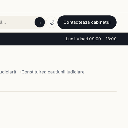
🌙
Contactează cabinetul
→
tă
Luni–Vineri 09:00 – 18:00
udiciară
Constituirea cauţiunii judiciare