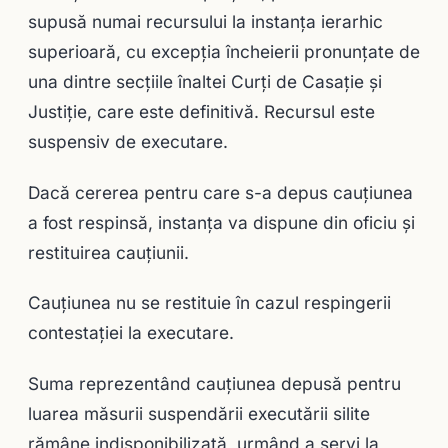
supusă numai recursului la instanţa ierarhic
superioară, cu excepţia încheierii pronunţate de
una dintre secţiile înaltei Curţi de Casaţie şi
Justiţie, care este definitivă. Recursul este
suspensiv de executare.
Dacă cererea pentru care s-a depus cauţiunea
a fost respinsă, instanţa va dispune din oficiu şi
restituirea cauţiunii.
Cauţiunea nu se restituie în cazul respingerii
contestaţiei la executare.
Suma reprezentând cauţiunea depusă pentru
luarea măsurii suspendării executării silite
rămâne indisponibilizată, urmând a servi la