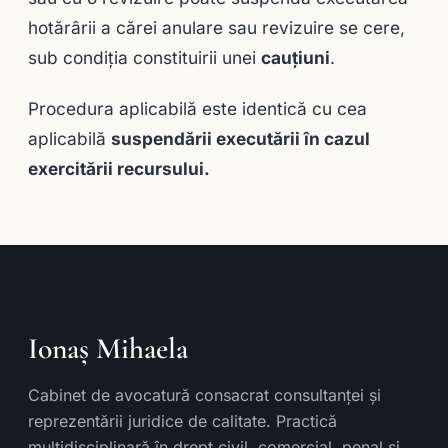
hotărârii a cărei anulare sau revizuire se cere,
sub condiţia constituirii unei
cauţiuni
.
Procedura aplicabilă este identică cu cea
aplicabilă
suspendării executării în cazul
exercitării recursului.
Ionaș Mihaela
Cabinet de avocatură consacrat consultanței și
reprezentării juridice de calitate. Practică
multidisciplinară în drept civil, comercial, penal și