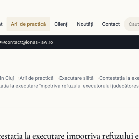
t
Arii de practică
Clienți
Noutăți
Contact
Cau
9
✉
contact@ionas-law.ro
in Cluj
Arii de practică
Executare silită
Contestaţia la ex
aţia la executare împotriva refuzului executorului judecătore
estaţia la executare împotriva refuzului 