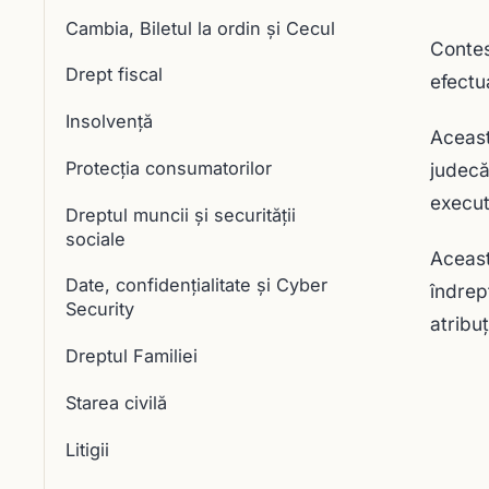
Cambia, Biletul la ordin și Cecul
Contes
Drept fiscal
efectua
Insolvență
Aceast
Protecția consumatorilor
judecă
execut
Dreptul muncii și securității
sociale
Aceast
Date, confidențialitate și Cyber
îndrep
Security
atribuţ
Dreptul Familiei
Starea civilă
Litigii