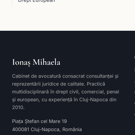
Drept European
Ionaș Mihaela
Cabinet de avocatură consacrat consultanței și
reprezentării juridice de calitate. Practică
multidisciplinară în drept civil, comercial, penal
și european, cu experiență în Cluj-Napoca din
2010.
Piața Ștefan cel Mare 19
400081
Cluj-Napoca
,
România