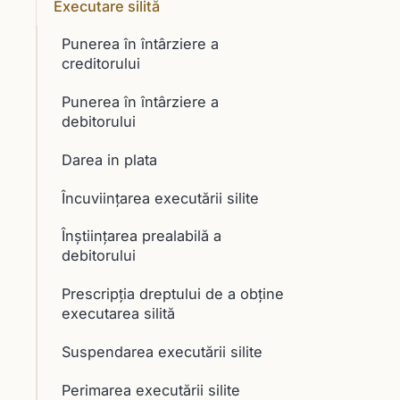
Executare silită
Punerea în întârziere a
creditorului
Punerea în întârziere a
debitorului
Darea in plata
Încuviinţarea executării silite
Înştiinţarea prealabilă a
debitorului
Prescripţia dreptului de a obţine
executarea silită
Suspendarea executării silite
Perimarea executării silite