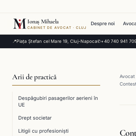
Ionaș Mihaela
Despre noi
Avoca
CABINET DE AVOCAT · CLUJ
📍
Piața Ștefan cel Mare 19, Cluj-Napoca
✆
+40 740 941 70
Arii de practică
Avocat 
Contest
Despăgubiri pasagerilor aerieni în
UE
Drept societar
Cont
Litigii cu profesioniști