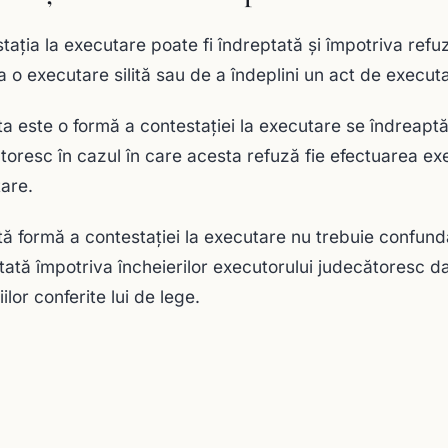
taţia la executare poate fi îndreptată și împotriva refu
 o executare silită sau de a îndeplini un act de executare 
a este o formă a contestaţiei la executare se îndreaptă
toresc în cazul în care acesta refuză fie efectuarea execu
are.
ă formă a contestaţiei la executare nu trebuie confund
tată împotriva încheierilor executorului judecătoresc date
iilor conferite lui de lege.