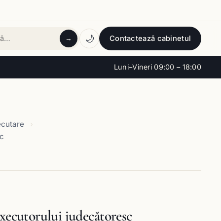
🌙
Contactează cabinetul
→
tă
Luni–Vineri 09:00 – 18:00
ecutare
sc
executorului judecătoresc