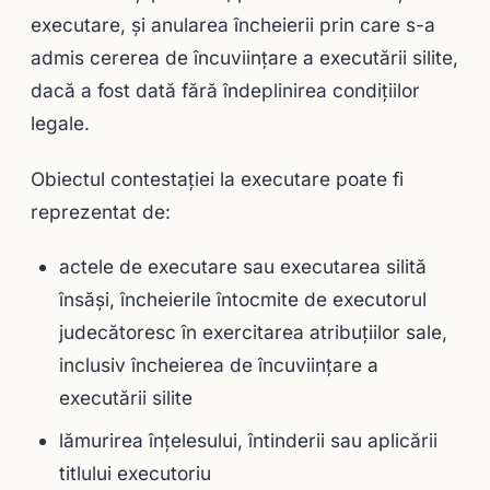
executare, şi anularea încheierii prin care s-a
admis cererea de încuviinţare a executării silite,
dacă a fost dată fără îndeplinirea condiţiilor
legale.
Obiectul contestaţiei la executare poate fi
reprezentat de:
actele de executare sau executarea silită
însăşi, încheierile întocmite de executorul
judecătoresc în exercitarea atribuţiilor sale,
inclusiv încheierea de încuviinţare a
executării silite
lămurirea înţelesului, întinderii sau aplicării
titlului executoriu